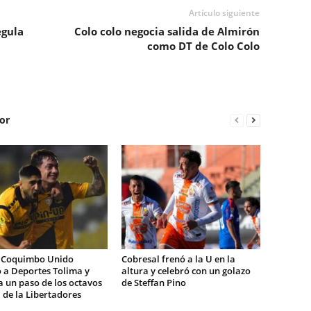
Artículo siguiente
egula
Colo colo negocia salida de Almirón
como DT de Colo Colo
or
 Coquimbo Unido
Cobresal frenó a la U en la
 a Deportes Tolima y
altura y celebró con un golazo
 un paso de los octavos
de Steffan Pino
l de la Libertadores