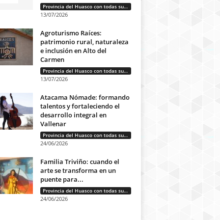
Provincia del Huasco con todas sus letras: Historias que unen cultura, diversidad e identidad
13/07/2026
Agroturismo Raíces:
patrimonio rural, naturaleza
e inclusión en Alto del
Carmen
Provincia del Huasco con todas sus letras: Historias que unen cultura, diversidad e identidad
13/07/2026
Atacama Nómade: formando
talentos y fortaleciendo el
desarrollo integral en
Vallenar
Provincia del Huasco con todas sus letras: Historias que unen cultura, diversidad e identidad
24/06/2026
Familia Triviño: cuando el
arte se transforma en un
puente para...
Provincia del Huasco con todas sus letras: Historias que unen cultura, diversidad e identidad
24/06/2026