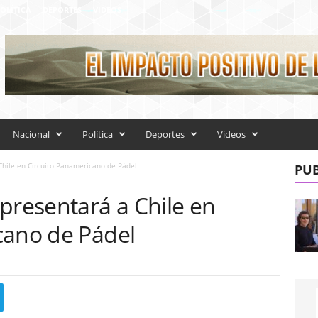
OLÍTICA
DEPORTES
VIDEOS
Nacional
Política
Deportes
Videos
Chile en Circuito Panamericano de Pádel
PUB
presentará a Chile en
cano de Pádel