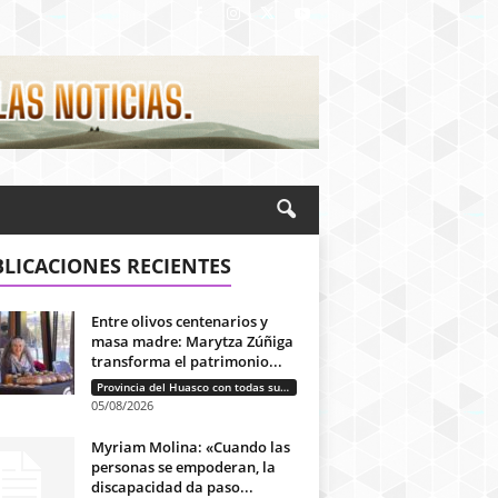
LICACIONES RECIENTES
Entre olivos centenarios y
masa madre: Marytza Zúñiga
transforma el patrimonio...
Provincia del Huasco con todas sus letras: Historias que unen cultura, diversidad e identidad
05/08/2026
Myriam Molina: «Cuando las
personas se empoderan, la
discapacidad da paso...