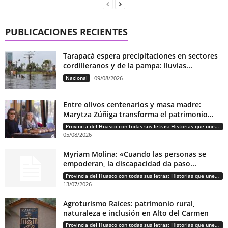
PUBLICACIONES RECIENTES
Tarapacá espera precipitaciones en sectores
cordilleranos y de la pampa: lluvias...
Nacional
09/08/2026
Entre olivos centenarios y masa madre:
Marytza Zúñiga transforma el patrimonio...
Provincia del Huasco con todas sus letras: Historias que unen cultura, diversidad e identidad
05/08/2026
Myriam Molina: «Cuando las personas se
empoderan, la discapacidad da paso...
Provincia del Huasco con todas sus letras: Historias que unen cultura, diversidad e identidad
13/07/2026
Agroturismo Raíces: patrimonio rural,
naturaleza e inclusión en Alto del Carmen
Provincia del Huasco con todas sus letras: Historias que unen cultura, diversidad e identidad