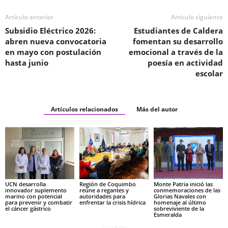
Artículo anterior
Artículo siguiente
Subsidio Eléctrico 2026:
Estudiantes de Caldera
abren nueva convocatoria
fomentan su desarrollo
en mayo con postulación
emocional a través de la
hasta junio
poesía en actividad
escolar
Artículos relacionados
Más del autor
UCN desarrolla
Región de Coquimbo
Monte Patria inició las
innovador suplemento
reúne a regantes y
conmemoraciones de las
marino con potencial
autoridades para
Glorias Navales con
para prevenir y combatir
enfrentar la crisis hídrica
homenaje al último
el cáncer gástrico
sobreviviente de la
Esmeralda