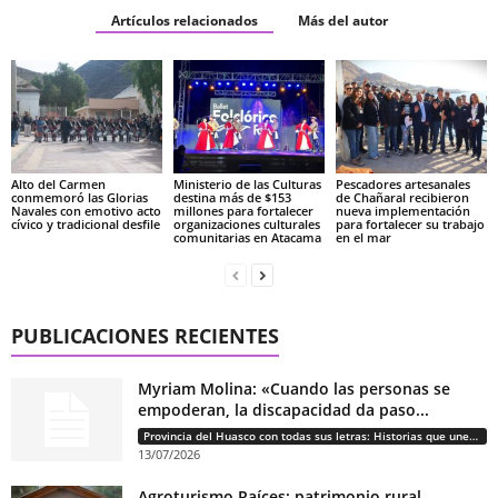
Artículos relacionados
Más del autor
Alto del Carmen
Ministerio de las Culturas
Pescadores artesanales
conmemoró las Glorias
destina más de $153
de Chañaral recibieron
Navales con emotivo acto
millones para fortalecer
nueva implementación
cívico y tradicional desfile
organizaciones culturales
para fortalecer su trabajo
comunitarias en Atacama
en el mar
PUBLICACIONES RECIENTES
Myriam Molina: «Cuando las personas se
empoderan, la discapacidad da paso...
Provincia del Huasco con todas sus letras: Historias que unen cultura, diversidad e identidad
13/07/2026
Agroturismo Raíces: patrimonio rural,