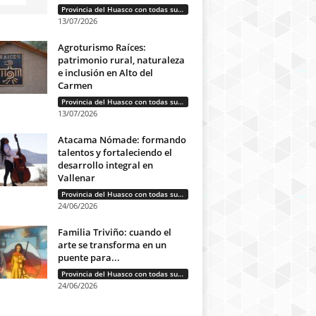
Provincia del Huasco con todas sus letras: Historias que unen cultura, diversidad e identidad
13/07/2026
Agroturismo Raíces:
patrimonio rural, naturaleza
e inclusión en Alto del
Carmen
Provincia del Huasco con todas sus letras: Historias que unen cultura, diversidad e identidad
13/07/2026
Atacama Nómade: formando
talentos y fortaleciendo el
desarrollo integral en
Vallenar
Provincia del Huasco con todas sus letras: Historias que unen cultura, diversidad e identidad
24/06/2026
Familia Triviño: cuando el
arte se transforma en un
puente para...
Provincia del Huasco con todas sus letras: Historias que unen cultura, diversidad e identidad
24/06/2026