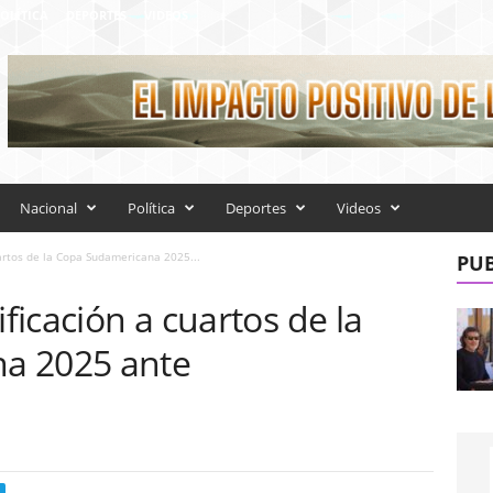
OLÍTICA
DEPORTES
VIDEOS
Nacional
Política
Deportes
Videos
uartos de la Copa Sudamericana 2025...
PUB
ificación a cuartos de la
a 2025 ante