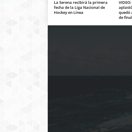
La Serena recibirá la primera
VIDEO:
fecha de la Liga Nacional de
aplastó
Hockey en Línea
quedó a
de fina