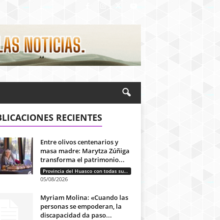
LICACIONES RECIENTES
Entre olivos centenarios y
masa madre: Marytza Zúñiga
transforma el patrimonio...
Provincia del Huasco con todas sus letras: Historias que unen cultura, diversidad e identidad
05/08/2026
Myriam Molina: «Cuando las
personas se empoderan, la
discapacidad da paso...