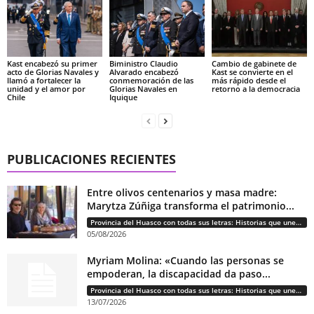
Kast encabezó su primer
Biministro Claudio
Cambio de gabinete de
acto de Glorias Navales y
Alvarado encabezó
Kast se convierte en el
llamó a fortalecer la
conmemoración de las
más rápido desde el
unidad y el amor por
Glorias Navales en
retorno a la democracia
Chile
Iquique
PUBLICACIONES RECIENTES
Entre olivos centenarios y masa madre:
Marytza Zúñiga transforma el patrimonio...
Provincia del Huasco con todas sus letras: Historias que unen cultura, diversidad e identidad
05/08/2026
Myriam Molina: «Cuando las personas se
empoderan, la discapacidad da paso...
Provincia del Huasco con todas sus letras: Historias que unen cultura, diversidad e identidad
13/07/2026