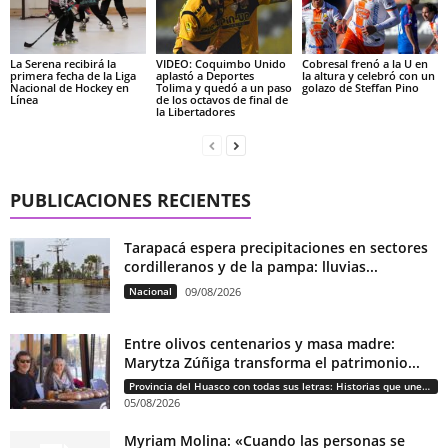
La Serena recibirá la
VIDEO: Coquimbo Unido
Cobresal frenó a la U en
primera fecha de la Liga
aplastó a Deportes
la altura y celebró con un
Nacional de Hockey en
Tolima y quedó a un paso
golazo de Steffan Pino
Línea
de los octavos de final de
la Libertadores
PUBLICACIONES RECIENTES
Tarapacá espera precipitaciones en sectores
cordilleranos y de la pampa: lluvias...
Nacional
09/08/2026
Entre olivos centenarios y masa madre:
Marytza Zúñiga transforma el patrimonio...
Provincia del Huasco con todas sus letras: Historias que unen cultura, diversidad e identidad
05/08/2026
Myriam Molina: «Cuando las personas se