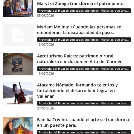
Marytza Zúñiga transforma el patrimonio...
Provincia del Huasco con todas sus letras: Historias que unen cultura, diversidad e identidad
05/08/2026
Myriam Molina: «Cuando las personas se
empoderan, la discapacidad da paso...
Provincia del Huasco con todas sus letras: Historias que unen cultura, diversidad e identidad
13/07/2026
Agroturismo Raíces: patrimonio rural,
naturaleza e inclusión en Alto del Carmen
Provincia del Huasco con todas sus letras: Historias que unen cultura, diversidad e identidad
13/07/2026
Atacama Nómade: formando talentos y
fortaleciendo el desarrollo integral en
Vallenar
Provincia del Huasco con todas sus letras: Historias que unen cultura, diversidad e identidad
24/06/2026
Familia Triviño: cuando el arte se transforma
en un puente para...
Provincia del Huasco con todas sus letras: Historias que unen cultura, diversidad e identidad