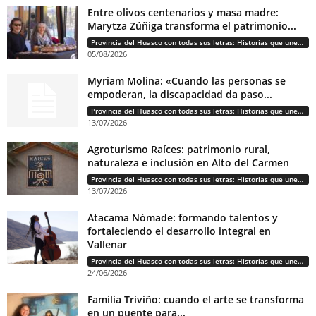
Entre olivos centenarios y masa madre:
Marytza Zúñiga transforma el patrimonio...
Provincia del Huasco con todas sus letras: Historias que unen cultura, diversidad e identidad
05/08/2026
Myriam Molina: «Cuando las personas se
empoderan, la discapacidad da paso...
Provincia del Huasco con todas sus letras: Historias que unen cultura, diversidad e identidad
13/07/2026
Agroturismo Raíces: patrimonio rural,
naturaleza e inclusión en Alto del Carmen
Provincia del Huasco con todas sus letras: Historias que unen cultura, diversidad e identidad
13/07/2026
Atacama Nómade: formando talentos y
fortaleciendo el desarrollo integral en
Vallenar
Provincia del Huasco con todas sus letras: Historias que unen cultura, diversidad e identidad
24/06/2026
Familia Triviño: cuando el arte se transforma
en un puente para...