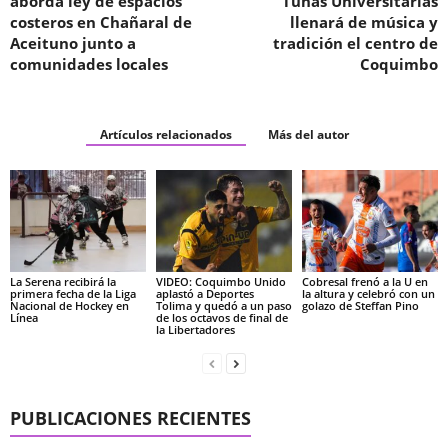
aborda ley de espacios
Tunas Universitarias
costeros en Chañaral de
llenará de música y
Aceituno junto a
tradición el centro de
comunidades locales
Coquimbo
Artículos relacionados
Más del autor
La Serena recibirá la
VIDEO: Coquimbo Unido
Cobresal frenó a la U en
primera fecha de la Liga
aplastó a Deportes
la altura y celebró con un
Nacional de Hockey en
Tolima y quedó a un paso
golazo de Steffan Pino
Línea
de los octavos de final de
la Libertadores
PUBLICACIONES RECIENTES