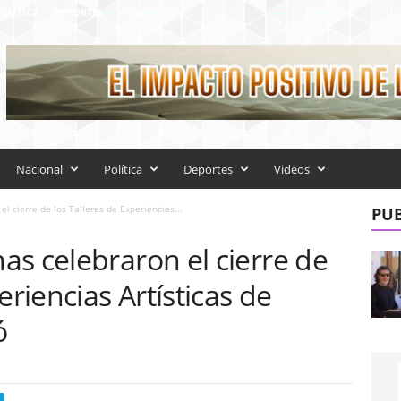
OLÍTICA
DEPORTES
VIDEOS
Nacional
Política
Deportes
Videos
l cierre de los Talleres de Experiencias...
PUB
s celebraron el cierre de
eriencias Artísticas de
ó