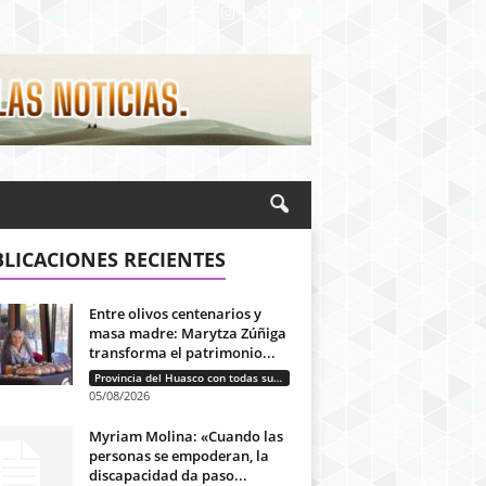
LICACIONES RECIENTES
Entre olivos centenarios y
masa madre: Marytza Zúñiga
transforma el patrimonio...
Provincia del Huasco con todas sus letras: Historias que unen cultura, diversidad e identidad
05/08/2026
Myriam Molina: «Cuando las
personas se empoderan, la
discapacidad da paso...