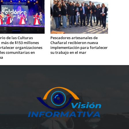
rio de las Culturas
Pescadores artesanales de
 más de $153 millones
Chañaral recibieron nueva
rtalecer organizaciones
implementación para fortalecer
les comunitarias en
su trabajo en el mar
ma