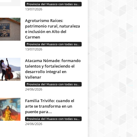
Provincia del Huasco con todas sus letras: Historias que unen cultura, diversidad e identidad
13/07/2026
Agroturismo Raíces:
patrimonio rural, naturaleza
e inclusión en Alto del
Carmen
Provincia del Huasco con todas sus letras: Historias que unen cultura, diversidad e identidad
13/07/2026
Atacama Nómade: formando
talentos y fortaleciendo el
desarrollo integral en
Vallenar
Provincia del Huasco con todas sus letras: Historias que unen cultura, diversidad e identidad
24/06/2026
Familia Triviño: cuando el
arte se transforma en un
puente para...
Provincia del Huasco con todas sus letras: Historias que unen cultura, diversidad e identidad
24/06/2026