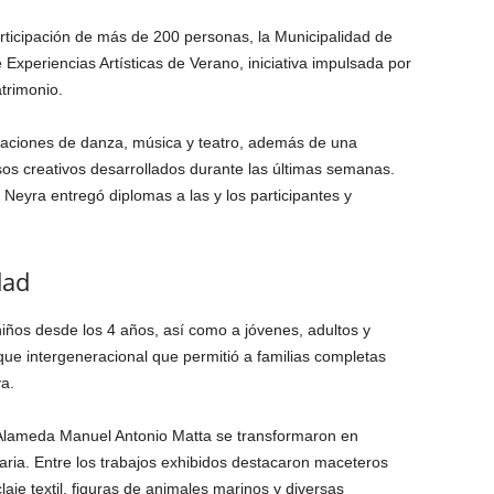
articipación de más de 200 personas, la Municipalidad de
e Experiencias Artísticas de Verano, iniciativa impulsada por
trimonio.
taciones de danza, música y teatro, además de una
sos creativos desarrollados durante las últimas semanas.
i Neyra
entregó diplomas a las y los participantes y
dad
iños desde los 4 años, así como a jóvenes, adultos y
e intergeneracional que permitió a familias completas
a.
 Alameda Manuel Antonio Matta se transformaron en
ria. Entre los trabajos exhibidos destacaron maceteros
aje textil, figuras de animales marinos y diversas