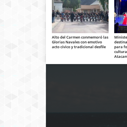
Alto del Carmen conmemoró las
Ministe
Glorias Navales con emotivo
destina
acto cívico y tradicional desfile
para fo
cultura
Ataca