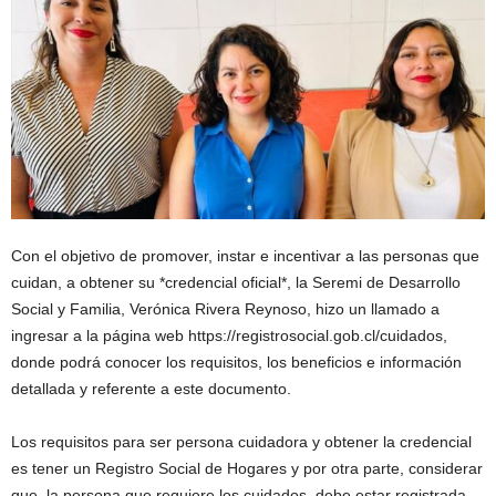
Compartir
Con el objetivo de promover, instar e incentivar a las personas que
por
cuidan, a obtener su *credencial oficial*, la Seremi de Desarrollo
correo
Social y Familia, Verónica Rivera Reynoso, hizo un llamado a
electrónico
ingresar a la página web https://registrosocial.gob.cl/cuidados,
donde podrá conocer los requisitos, los beneficios e información
detallada y referente a este documento.
Los requisitos para ser persona cuidadora y obtener la credencial
es tener un Registro Social de Hogares y por otra parte, considerar
que, la persona que requiere los cuidados, debe estar registrada