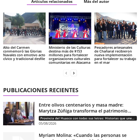
Artículos relacionados
Más del autor
Alto del Carmen
Ministerio de las Culturas
Pescadores artesanales
conmemoró las Glorias
destina más de $153
de Chañaral recibieron
Navales con emotivo acto
millones para fortalecer
nueva implementación
cívico y tradicional desfile
organizaciones culturales
para fortalecer su trabajo
comunitarias en Atacama
en el mar
PUBLICACIONES RECIENTES
Entre olivos centenarios y masa madre:
Marytza Zúñiga transforma el patrimonio...
Provincia del Huasco con todas sus letras: Historias que unen cultura, diversidad e identidad
05/08/2026
Myriam Molina: «Cuando las personas se