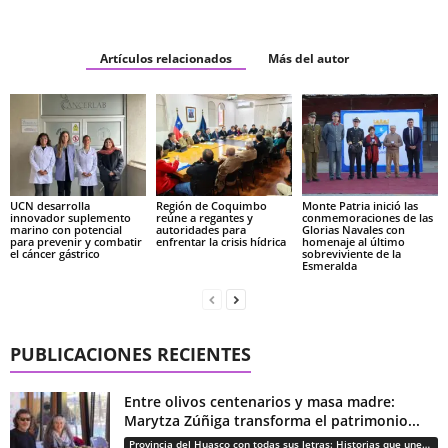
Artículos relacionados
Más del autor
UCN desarrolla
Región de Coquimbo
Monte Patria inició las
innovador suplemento
reúne a regantes y
conmemoraciones de las
marino con potencial
autoridades para
Glorias Navales con
para prevenir y combatir
enfrentar la crisis hídrica
homenaje al último
el cáncer gástrico
sobreviviente de la
Esmeralda
PUBLICACIONES RECIENTES
Entre olivos centenarios y masa madre:
Marytza Zúñiga transforma el patrimonio...
Provincia del Huasco con todas sus letras: Historias que unen cultura, diversidad e identidad