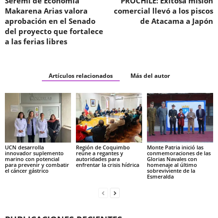
Seremi de Economía
PROCHILE: Exitosa misión
Makarena Arias valora
comercial llevó a los piscos
aprobación en el Senado
de Atacama a Japón
del proyecto que fortalece
a las ferias libres
Artículos relacionados
Más del autor
UCN desarrolla
Región de Coquimbo
Monte Patria inició las
innovador suplemento
reúne a regantes y
conmemoraciones de las
marino con potencial
autoridades para
Glorias Navales con
para prevenir y combatir
enfrentar la crisis hídrica
homenaje al último
el cáncer gástrico
sobreviviente de la
Esmeralda