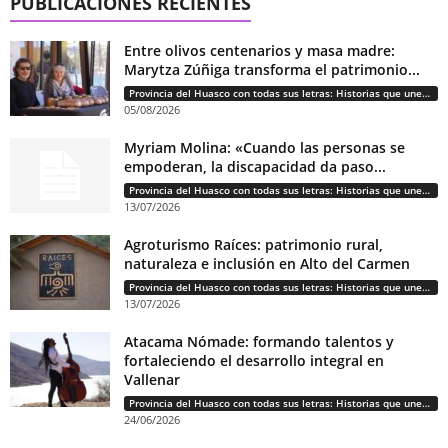
PUBLICACIONES RECIENTES
Entre olivos centenarios y masa madre:
Marytza Zúñiga transforma el patrimonio...
Provincia del Huasco con todas sus letras: Historias que unen cultura, diversidad e identidad
05/08/2026
Myriam Molina: «Cuando las personas se
empoderan, la discapacidad da paso...
Provincia del Huasco con todas sus letras: Historias que unen cultura, diversidad e identidad
13/07/2026
Agroturismo Raíces: patrimonio rural,
naturaleza e inclusión en Alto del Carmen
Provincia del Huasco con todas sus letras: Historias que unen cultura, diversidad e identidad
13/07/2026
Atacama Nómade: formando talentos y
fortaleciendo el desarrollo integral en
Vallenar
Provincia del Huasco con todas sus letras: Historias que unen cultura, diversidad e identidad
24/06/2026