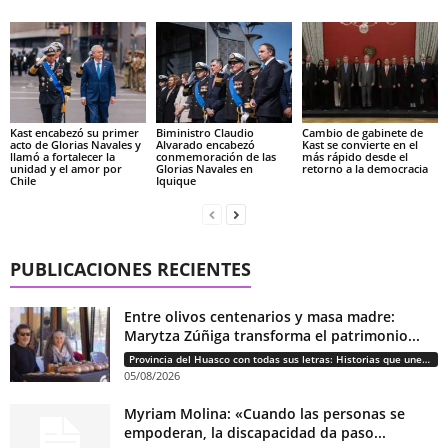
Kast encabezó su primer
Biministro Claudio
Cambio de gabinete de
acto de Glorias Navales y
Alvarado encabezó
Kast se convierte en el
llamó a fortalecer la
conmemoración de las
más rápido desde el
unidad y el amor por
Glorias Navales en
retorno a la democracia
Chile
Iquique
PUBLICACIONES RECIENTES
Entre olivos centenarios y masa madre:
Marytza Zúñiga transforma el patrimonio...
Provincia del Huasco con todas sus letras: Historias que unen cultura, diversidad e identidad
05/08/2026
Myriam Molina: «Cuando las personas se
empoderan, la discapacidad da paso...