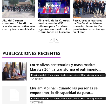
Alto del Carmen
Ministerio de las Culturas
Pescadores artesanales
conmemoró las Glorias
destina más de $153
de Chañaral recibieron
Navales con emotivo acto
millones para fortalecer
nueva implementación
cívico y tradicional desfile
organizaciones culturales
para fortalecer su trabajo
comunitarias en Atacama
en el mar
PUBLICACIONES RECIENTES
Entre olivos centenarios y masa madre:
Marytza Zúñiga transforma el patrimonio...
Provincia del Huasco con todas sus letras: Historias que unen cultura, diversidad e identidad
05/08/2026
Myriam Molina: «Cuando las personas se
empoderan, la discapacidad da paso...
Provincia del Huasco con todas sus letras: Historias que unen cultura, diversidad e identidad
13/07/2026