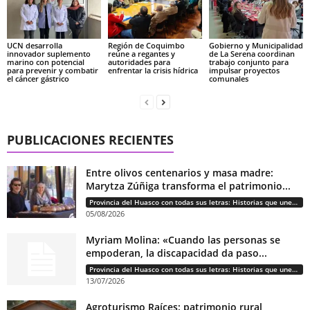
UCN desarrolla
Región de Coquimbo
Gobierno y Municipalidad
innovador suplemento
reúne a regantes y
de La Serena coordinan
marino con potencial
autoridades para
trabajo conjunto para
para prevenir y combatir
enfrentar la crisis hídrica
impulsar proyectos
el cáncer gástrico
comunales
PUBLICACIONES RECIENTES
Entre olivos centenarios y masa madre:
Marytza Zúñiga transforma el patrimonio...
Provincia del Huasco con todas sus letras: Historias que unen cultura, diversidad e identidad
05/08/2026
Myriam Molina: «Cuando las personas se
empoderan, la discapacidad da paso...
Provincia del Huasco con todas sus letras: Historias que unen cultura, diversidad e identidad
13/07/2026
Agroturismo Raíces: patrimonio rural,