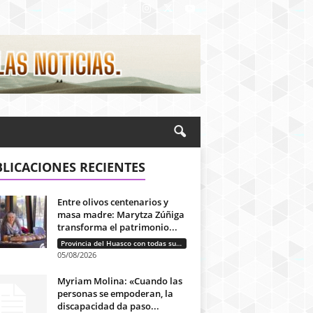
LICACIONES RECIENTES
Entre olivos centenarios y
masa madre: Marytza Zúñiga
transforma el patrimonio...
Provincia del Huasco con todas sus letras: Historias que unen cultura, diversidad e identidad
05/08/2026
Myriam Molina: «Cuando las
personas se empoderan, la
discapacidad da paso...