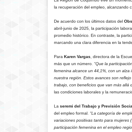
La Región de Coquimbo vive un momento hi
la recuperación del empleo, alcanzando ci
De acuerdo con los últimos datos del
Obs
abril-junio de 2025, la participación labor
promedio histórico. En contraste, la parti
marcando una clara diferencia en la tend
Para
Karen Vargas
, directora de la Esc
más que un número.
“Que la participació
femenina alcance un 44,1%, con un alza i
nuestra región. Estos avances son reflejo
trabajo, con beneficios que van más allá 
las condiciones laborales y la remuneració
La
seremi del Trabajo y Previsión Soci
del empleo formal.
“La categoría de empl
variaciones positivas tanto para mujeres
participación femenina en el empleo regio