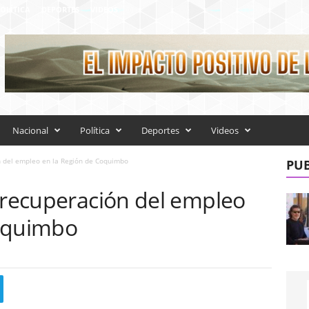
OLÍTICA
DEPORTES
VIDEOS
Nacional
Política
Deportes
Videos
n del empleo en la Región de Coquimbo
PUB
a recuperación del empleo
Coquimbo