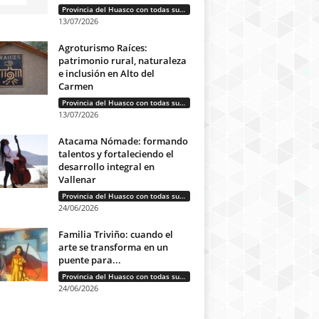
Provincia del Huasco con todas sus letras: Historias que unen cultura, diversidad e identidad
13/07/2026
Agroturismo Raíces:
patrimonio rural, naturaleza
e inclusión en Alto del
Carmen
Provincia del Huasco con todas sus letras: Historias que unen cultura, diversidad e identidad
13/07/2026
Atacama Nómade: formando
talentos y fortaleciendo el
desarrollo integral en
Vallenar
Provincia del Huasco con todas sus letras: Historias que unen cultura, diversidad e identidad
24/06/2026
Familia Triviño: cuando el
arte se transforma en un
puente para...
Provincia del Huasco con todas sus letras: Historias que unen cultura, diversidad e identidad
24/06/2026