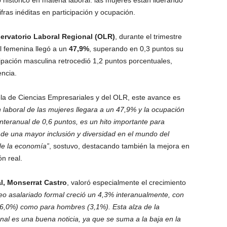
stórico en materia laboral: las mujeres están liderando
fras inéditas en participación y ocupación.
ervatorio Laboral Regional (OLR)
, durante el trimestre
al femenina llegó a un
47,9%
, superando en 0,3 puntos su
cipación masculina retrocedió 1,2 puntos porcentuales,
encia.
uela de Ciencias Empresariales y del OLR, este avance es
n laboral de las mujeres llegara a un 47,9% y la ocupación
nteranual de 0,6 puntos, es un hito importante para
 de una mayor inclusión y diversidad en el mundo del
de la economía”
, sostuvo, destacando también la mejora en
n real.
al, Monserrat Castro
, valoró especialmente el crecimiento
eo asalariado formal creció un 4,3% interanualmente, con
 (6,0%) como para hombres (3,1%). Esta alza de la
nal es una buena noticia, ya que se suma a la baja en la