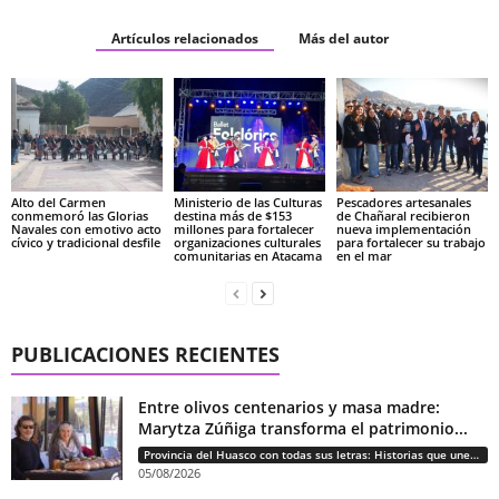
Artículos relacionados
Más del autor
Alto del Carmen
Ministerio de las Culturas
Pescadores artesanales
conmemoró las Glorias
destina más de $153
de Chañaral recibieron
Navales con emotivo acto
millones para fortalecer
nueva implementación
cívico y tradicional desfile
organizaciones culturales
para fortalecer su trabajo
comunitarias en Atacama
en el mar
PUBLICACIONES RECIENTES
Entre olivos centenarios y masa madre:
Marytza Zúñiga transforma el patrimonio...
Provincia del Huasco con todas sus letras: Historias que unen cultura, diversidad e identidad
05/08/2026