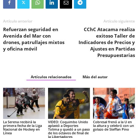
Artículo anterior
Artículo siguiente
Refuerzan seguridad en
CChC Atacama realiza
Avenida del Mar con
exitoso Taller de
drones, patrullajes mixtos
Indicadores de Precios y
y oficina móvil
Ajustes en Partidas
Presupuestarias
Artículos relacionados
Más del autor
La Serena recibirá la
VIDEO: Coquimbo Unido
Cobresal frenó a la U en
primera fecha de la Liga
aplastó a Deportes
la altura y celebró con un
Nacional de Hockey en
Tolima y quedó a un paso
golazo de Steffan Pino
Línea
de los octavos de final de
la Libertadores