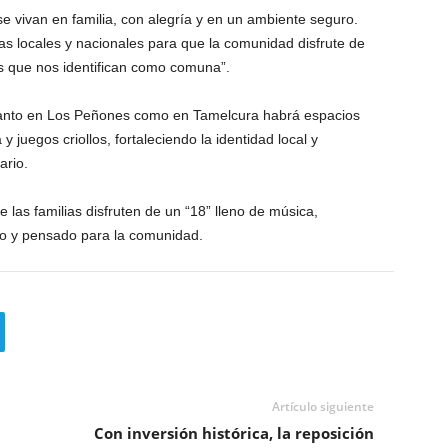
e vivan en familia, con alegría y en un ambiente seguro.
 locales y nacionales para que la comunidad disfrute de
es que nos identifican como comuna”.
tanto en Los Peñones como en Tamelcura habrá espacios
y juegos criollos, fortaleciendo la identidad local y
ario.
e las familias disfruten de un “18” lleno de música,
uro y pensado para la comunidad.
Artículo siguiente
Con inversión histórica, la reposición