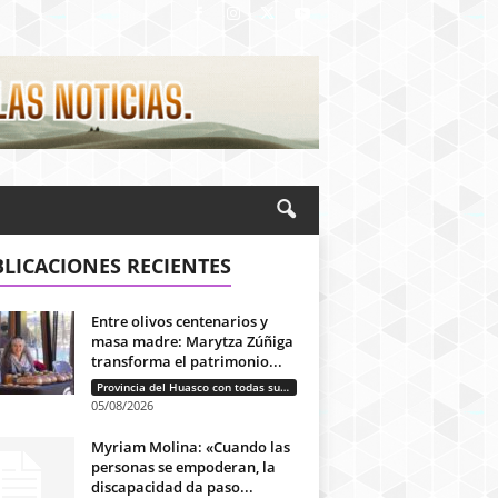
LICACIONES RECIENTES
Entre olivos centenarios y
masa madre: Marytza Zúñiga
transforma el patrimonio...
Provincia del Huasco con todas sus letras: Historias que unen cultura, diversidad e identidad
05/08/2026
Myriam Molina: «Cuando las
personas se empoderan, la
discapacidad da paso...