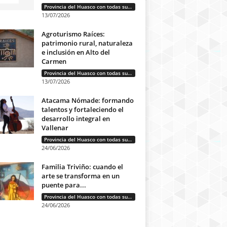
Provincia del Huasco con todas sus letras: Historias que unen cultura, diversidad e identidad
13/07/2026
Agroturismo Raíces:
patrimonio rural, naturaleza
e inclusión en Alto del
Carmen
Provincia del Huasco con todas sus letras: Historias que unen cultura, diversidad e identidad
13/07/2026
Atacama Nómade: formando
talentos y fortaleciendo el
desarrollo integral en
Vallenar
Provincia del Huasco con todas sus letras: Historias que unen cultura, diversidad e identidad
24/06/2026
Familia Triviño: cuando el
arte se transforma en un
puente para...
Provincia del Huasco con todas sus letras: Historias que unen cultura, diversidad e identidad
24/06/2026