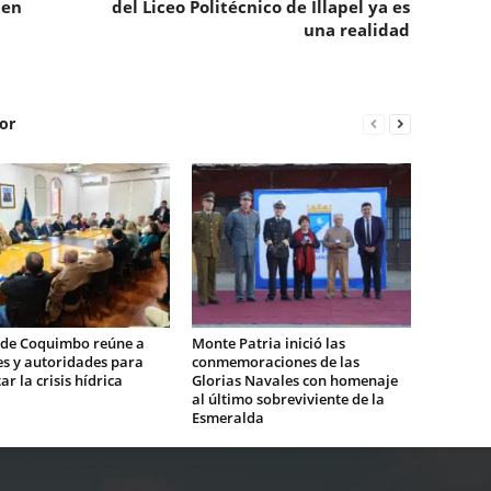
 en
del Liceo Politécnico de Illapel ya es
una realidad
or
 de Coquimbo reúne a
Monte Patria inició las
es y autoridades para
conmemoraciones de las
ar la crisis hídrica
Glorias Navales con homenaje
al último sobreviviente de la
Esmeralda