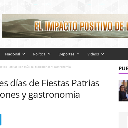
OLÍTICA
DEPORTES
VIDEOS
Nacional
Política
Deportes
Videos
iestas Patrias con música, tradiciones y gastronomía
PUB
es días de Fiestas Patrias
ciones y gastronomía