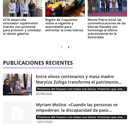
UCN desarrolla
Región de Coquimbo
Monte Patria inició las
innovador suplemento
reúne a regantes y
conmemoraciones de las
marino con potencial
autoridades para
Glorias Navales con
para prevenir y combatir
enfrentar la crisis hídrica
homenaje al último
el cáncer gástrico
sobreviviente de la
Esmeralda
PUBLICACIONES RECIENTES
Entre olivos centenarios y masa madre:
Marytza Zúñiga transforma el patrimonio...
Provincia del Huasco con todas sus letras: Historias que unen cultura, diversidad e identidad
05/08/2026
Myriam Molina: «Cuando las personas se
empoderan, la discapacidad da paso...
Provincia del Huasco con todas sus letras: Historias que unen cultura, diversidad e identidad
13/07/2026