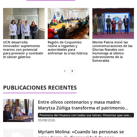
UCN desarrolla
Región de Coquimbo
Monte Patria inició las
innovador suplemento
reúne a regantes y
conmemoraciones de las
marino con potencial
autoridades para
Glorias Navales con
para prevenir y combatir
enfrentar la crisis hídrica
homenaje al último
el cáncer gástrico
sobreviviente de la
Esmeralda
PUBLICACIONES RECIENTES
Entre olivos centenarios y masa madre:
Marytza Zúñiga transforma el patrimonio...
Provincia del Huasco con todas sus letras: Historias que unen cultura, diversidad e identidad
05/08/2026
Myriam Molina: «Cuando las personas se