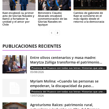
Kast encabezó su primer
Biministro Claudio
Cambio de gabinete de
acto de Glorias Navales y
Alvarado encabezó
Kast se convierte en el
llamó a fortalecer la
conmemoración de las
más rápido desde el
unidad y el amor por
Glorias Navales en
retorno a la democracia
Chile
Iquique
PUBLICACIONES RECIENTES
Entre olivos centenarios y masa madre:
Marytza Zúñiga transforma el patrimonio...
Provincia del Huasco con todas sus letras: Historias que unen cultura, diversidad e identidad
05/08/2026
Myriam Molina: «Cuando las personas se
empoderan, la discapacidad da paso...
Provincia del Huasco con todas sus letras: Historias que unen cultura, diversidad e identidad
13/07/2026
Agroturismo Raíces: patrimonio rural,