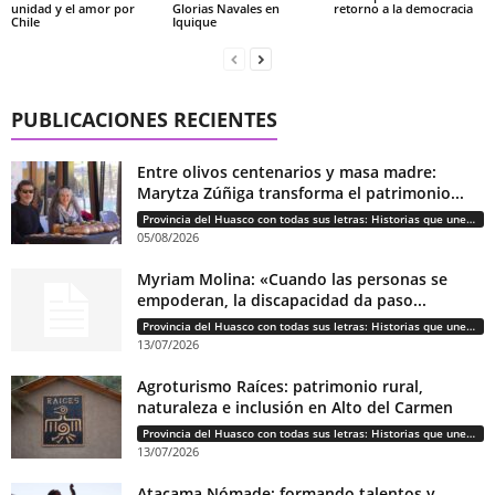
unidad y el amor por
Glorias Navales en
retorno a la democracia
Chile
Iquique
PUBLICACIONES RECIENTES
Entre olivos centenarios y masa madre:
Marytza Zúñiga transforma el patrimonio...
Provincia del Huasco con todas sus letras: Historias que unen cultura, diversidad e identidad
05/08/2026
Myriam Molina: «Cuando las personas se
empoderan, la discapacidad da paso...
Provincia del Huasco con todas sus letras: Historias que unen cultura, diversidad e identidad
13/07/2026
Agroturismo Raíces: patrimonio rural,
naturaleza e inclusión en Alto del Carmen
Provincia del Huasco con todas sus letras: Historias que unen cultura, diversidad e identidad
13/07/2026
Atacama Nómade: formando talentos y