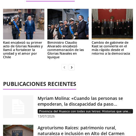
Kast encabezó su primer
Biministro Claudio
Cambio de gabinete de
acto de Glorias Navales y
Alvarado encabezó
Kast se convierte en el
llamó a fortalecer la
conmemoración de las
más rápido desde el
unidad y el amor por
Glorias Navales en
retorno a la democracia
Chile
Iquique
PUBLICACIONES RECIENTES
Myriam Molina: «Cuando las personas se
empoderan, la discapacidad da paso...
Provincia del Huasco con todas sus letras: Historias que unen cultura, diversidad e identidad
13/07/2026
Agroturismo Raíces: patrimonio rural,
naturaleza e inclusión en Alto del Carmen