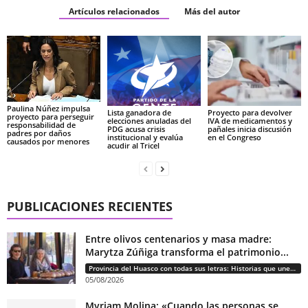
Artículos relacionados
Más del autor
Paulina Núñez impulsa
Lista ganadora de
Proyecto para devolver
proyecto para perseguir
elecciones anuladas del
IVA de medicamentos y
responsabilidad de
PDG acusa crisis
pañales inicia discusión
padres por daños
institucional y evalúa
en el Congreso
causados por menores
acudir al Tricel
PUBLICACIONES RECIENTES
Entre olivos centenarios y masa madre:
Marytza Zúñiga transforma el patrimonio...
Provincia del Huasco con todas sus letras: Historias que unen cultura, diversidad e identidad
05/08/2026
Myriam Molina: «Cuando las personas se