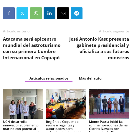
Artículo anterior
Artículo siguiente
Atacama será epicentro
José Antonio Kast presenta
mundial del astroturismo
gabinete presidencial y
con su primera Cumbre
oficializa a sus futuros
Internacional en Copiapó
ministros
Artículos relacionados
Más del autor
UCN desarrolla
Región de Coquimbo
Monte Patria inició las
innovador suplemento
reúne a regantes y
conmemoraciones de las
marino con potencial
autoridades para
Glorias Navales con