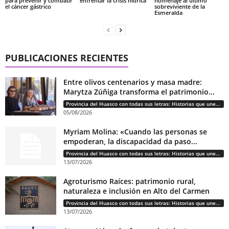
para prevenir y combatir
enfrentar la crisis hídrica
homenaje al último
el cáncer gástrico
sobreviviente de la
Esmeralda
PUBLICACIONES RECIENTES
Entre olivos centenarios y masa madre:
Marytza Zúñiga transforma el patrimonio...
Provincia del Huasco con todas sus letras: Historias que unen cultura, diversidad e identidad
05/08/2026
Myriam Molina: «Cuando las personas se
empoderan, la discapacidad da paso...
Provincia del Huasco con todas sus letras: Historias que unen cultura, diversidad e identidad
13/07/2026
Agroturismo Raíces: patrimonio rural,
naturaleza e inclusión en Alto del Carmen
Provincia del Huasco con todas sus letras: Historias que unen cultura, diversidad e identidad
13/07/2026