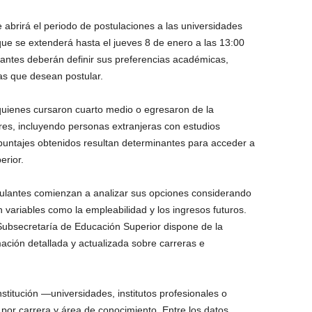
 abrirá el periodo de postulaciones a las universidades
que se extenderá hasta el jueves 8 de enero a las 13:00
diantes deberán definir sus preferencias académicas,
las que desean postular.
 quienes cursaron cuarto medio o egresaron de la
es, incluyendo personas extranjeras con estudios
puntajes obtenidos resultan determinantes para acceder a
erior.
tulantes comienzan a analizar sus opciones considerando
 variables como la empleabilidad y los ingresos futuros.
Subsecretaría de Educación Superior dispone de la
mación detallada y actualizada sobre carreras e
 institución —universidades, institutos profesionales o
por carrera y área de conocimiento. Entre los datos