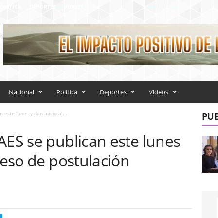
OLÍTICA
DEPORTES
VIDEOS
Nacional
Política
Deportes
Videos
 este lunes y dan inicio al...
PUB
AES se publican este lunes
oceso de postulación