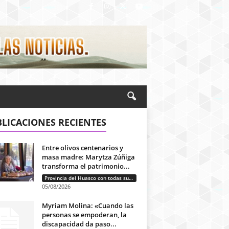
LICACIONES RECIENTES
Entre olivos centenarios y
masa madre: Marytza Zúñiga
transforma el patrimonio...
Provincia del Huasco con todas sus letras: Historias que unen cultura, diversidad e identidad
05/08/2026
Myriam Molina: «Cuando las
personas se empoderan, la
discapacidad da paso...