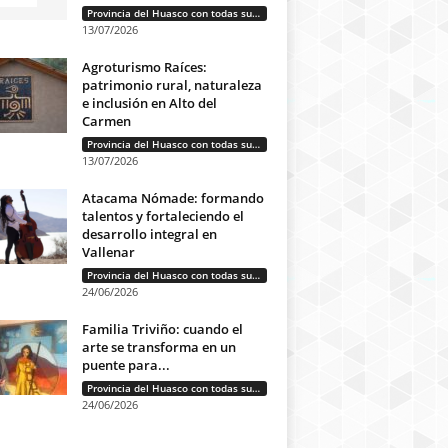
Provincia del Huasco con todas sus letras: Historias que unen cultura, diversidad e identidad
13/07/2026
Agroturismo Raíces:
patrimonio rural, naturaleza
e inclusión en Alto del
Carmen
Provincia del Huasco con todas sus letras: Historias que unen cultura, diversidad e identidad
13/07/2026
Atacama Nómade: formando
talentos y fortaleciendo el
desarrollo integral en
Vallenar
Provincia del Huasco con todas sus letras: Historias que unen cultura, diversidad e identidad
24/06/2026
Familia Triviño: cuando el
arte se transforma en un
puente para...
Provincia del Huasco con todas sus letras: Historias que unen cultura, diversidad e identidad
24/06/2026