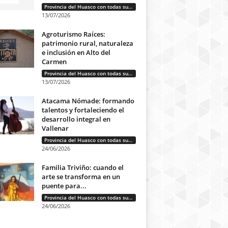
Provincia del Huasco con todas sus letras: Historias que unen cultura, diversidad e identidad
13/07/2026
Agroturismo Raíces:
patrimonio rural, naturaleza
e inclusión en Alto del
Carmen
Provincia del Huasco con todas sus letras: Historias que unen cultura, diversidad e identidad
13/07/2026
Atacama Nómade: formando
talentos y fortaleciendo el
desarrollo integral en
Vallenar
Provincia del Huasco con todas sus letras: Historias que unen cultura, diversidad e identidad
24/06/2026
Familia Triviño: cuando el
arte se transforma en un
puente para...
Provincia del Huasco con todas sus letras: Historias que unen cultura, diversidad e identidad
24/06/2026