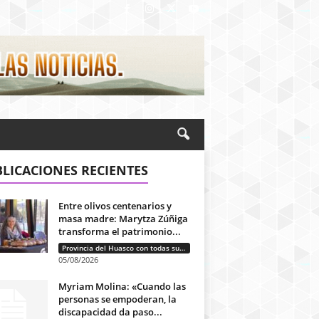
LICACIONES RECIENTES
Entre olivos centenarios y
masa madre: Marytza Zúñiga
transforma el patrimonio...
Provincia del Huasco con todas sus letras: Historias que unen cultura, diversidad e identidad
05/08/2026
Myriam Molina: «Cuando las
personas se empoderan, la
discapacidad da paso...