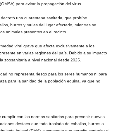
(OMSA) para evitar la propagación del virus.
decretó una cuarentena sanitaria, que prohíbe
llos, burros y mulas del lugar afectado, mientras se
 los animales presentes en el recinto.
medad viral grave que afecta exclusivamente a los
resente en varias regiones del país. Debido a su impacto
a zoosanitaria a nivel nacional desde 2025.
edad no representa riesgo para los seres humanos ni para
aza para la sanidad de la población equina, ya que no
e cumplir con las normas sanitarias para prevenir nuevos
aciones destaca que todo traslado de caballos, burros o
vimiento Animal (FMA), documento que permite controlar el