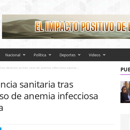
OLÍTICA
DEPORTES
VIDEOS
Nacional
Política
Deportes
Videos
 tras detectar primer caso de anemia infecciosa equina...
PUB
ncia sanitaria tras
so de anemia infecciosa
a