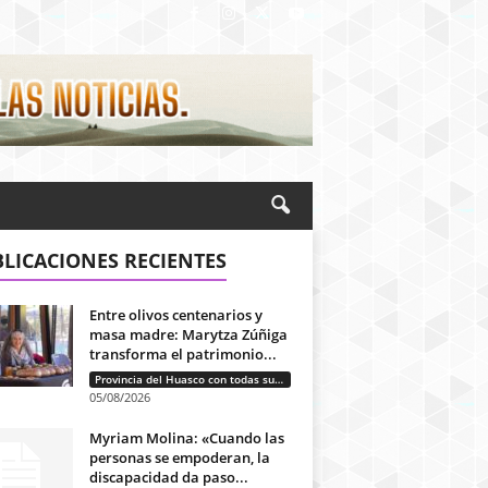
LICACIONES RECIENTES
Entre olivos centenarios y
masa madre: Marytza Zúñiga
transforma el patrimonio...
Provincia del Huasco con todas sus letras: Historias que unen cultura, diversidad e identidad
05/08/2026
Myriam Molina: «Cuando las
personas se empoderan, la
discapacidad da paso...