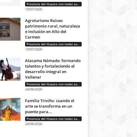
Provincia del Huasco con todas sus letras: Historias que unen cultura, diversidad e identidad
13/07/2026
Agroturismo Raíces:
patrimonio rural, naturaleza
e inclusión en Alto del
Carmen
Provincia del Huasco con todas sus letras: Historias que unen cultura, diversidad e identidad
13/07/2026
Atacama Nómade: formando
talentos y fortaleciendo el
desarrollo integral en
Vallenar
Provincia del Huasco con todas sus letras: Historias que unen cultura, diversidad e identidad
24/06/2026
Familia Triviño: cuando el
arte se transforma en un
puente para...
Provincia del Huasco con todas sus letras: Historias que unen cultura, diversidad e identidad
24/06/2026