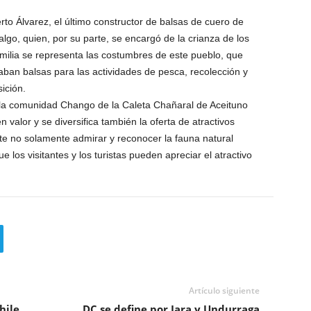
to Álvarez, el último constructor de balsas de cuero de
lgo, quien, por su parte, se encargó de la crianza de los
familia se representa las costumbres de este pueblo, que
izaban balsas para las actividades de pesca, recolección y
ición.
a la comunidad Chango de la Caleta Chañaral de Aceituno
valor y se diversifica también la oferta de atractivos
mite no solamente admirar y reconocer la fauna natural
 los visitantes y los turistas pueden apreciar el atractivo
Artículo siguiente
hile
DC se define por Jara y Undurraga