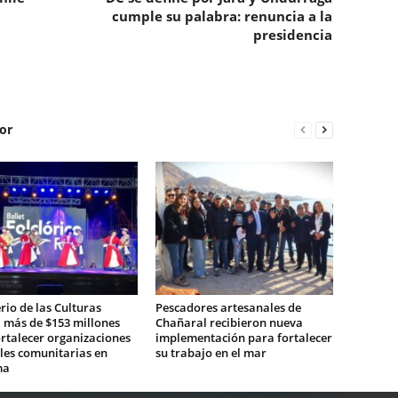
cumple su palabra: renuncia a la
presidencia
or
rio de las Culturas
Pescadores artesanales de
 más de $153 millones
Chañaral recibieron nueva
rtalecer organizaciones
implementación para fortalecer
les comunitarias en
su trabajo en el mar
ma