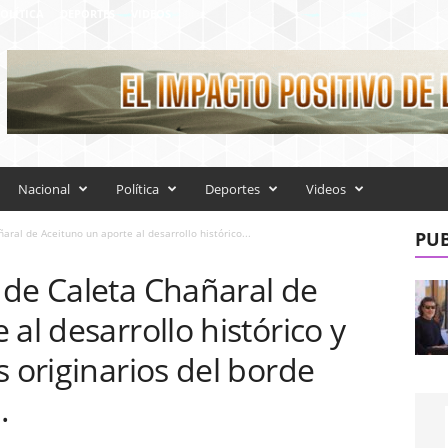
OLÍTICA
DEPORTES
VIDEOS
Nacional
Política
Deportes
Videos
ral de Aceituno un aporte al desarrollo histórico...
PUB
 de Caleta Chañaral de
al desarrollo histórico y
s originarios del borde
.