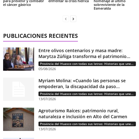
para prevenir y combatir
enfrentar la crisis hídrica
homenaje al último
el cáncer gástrico
sobreviviente de la
Esmeralda
PUBLICACIONES RECIENTES
Entre olivos centenarios y masa madre:
Marytza Zúñiga transforma el patrimonio...
Provincia del Huasco con todas sus letras: Historias que unen cultura, diversidad e identidad
05/08/2026
Myriam Molina: «Cuando las personas se
empoderan, la discapacidad da paso...
Provincia del Huasco con todas sus letras: Historias que unen cultura, diversidad e identidad
13/07/2026
Agroturismo Raíces: patrimonio rural,
naturaleza e inclusión en Alto del Carmen
Provincia del Huasco con todas sus letras: Historias que unen cultura, diversidad e identidad
13/07/2026