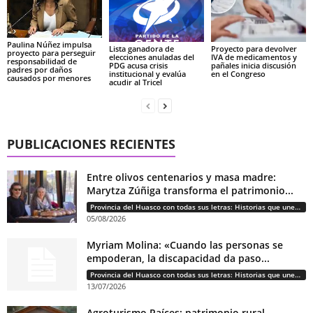
Paulina Núñez impulsa
Lista ganadora de
Proyecto para devolver
proyecto para perseguir
elecciones anuladas del
IVA de medicamentos y
responsabilidad de
PDG acusa crisis
pañales inicia discusión
padres por daños
institucional y evalúa
en el Congreso
causados por menores
acudir al Tricel
PUBLICACIONES RECIENTES
Entre olivos centenarios y masa madre:
Marytza Zúñiga transforma el patrimonio...
Provincia del Huasco con todas sus letras: Historias que unen cultura, diversidad e identidad
05/08/2026
Myriam Molina: «Cuando las personas se
empoderan, la discapacidad da paso...
Provincia del Huasco con todas sus letras: Historias que unen cultura, diversidad e identidad
13/07/2026
Agroturismo Raíces: patrimonio rural,