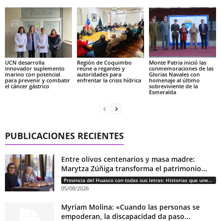
UCN desarrolla
Región de Coquimbo
Monte Patria inició las
innovador suplemento
reúne a regantes y
conmemoraciones de las
marino con potencial
autoridades para
Glorias Navales con
para prevenir y combatir
enfrentar la crisis hídrica
homenaje al último
el cáncer gástrico
sobreviviente de la
Esmeralda
PUBLICACIONES RECIENTES
Entre olivos centenarios y masa madre:
Marytza Zúñiga transforma el patrimonio...
Provincia del Huasco con todas sus letras: Historias que unen cultura, diversidad e identidad
05/08/2026
Myriam Molina: «Cuando las personas se
empoderan, la discapacidad da paso...