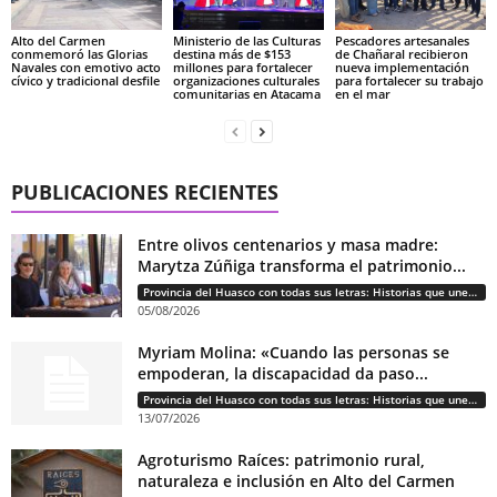
Alto del Carmen
Ministerio de las Culturas
Pescadores artesanales
conmemoró las Glorias
destina más de $153
de Chañaral recibieron
Navales con emotivo acto
millones para fortalecer
nueva implementación
cívico y tradicional desfile
organizaciones culturales
para fortalecer su trabajo
comunitarias en Atacama
en el mar
PUBLICACIONES RECIENTES
Entre olivos centenarios y masa madre:
Marytza Zúñiga transforma el patrimonio...
Provincia del Huasco con todas sus letras: Historias que unen cultura, diversidad e identidad
05/08/2026
Myriam Molina: «Cuando las personas se
empoderan, la discapacidad da paso...
Provincia del Huasco con todas sus letras: Historias que unen cultura, diversidad e identidad
13/07/2026
Agroturismo Raíces: patrimonio rural,
naturaleza e inclusión en Alto del Carmen