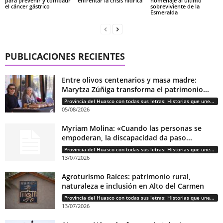
para prevenir y combatir
enfrentar la crisis hídrica
homenaje al último
el cáncer gástrico
sobreviviente de la
Esmeralda
PUBLICACIONES RECIENTES
Entre olivos centenarios y masa madre:
Marytza Zúñiga transforma el patrimonio...
Provincia del Huasco con todas sus letras: Historias que unen cultura, diversidad e identidad
05/08/2026
Myriam Molina: «Cuando las personas se
empoderan, la discapacidad da paso...
Provincia del Huasco con todas sus letras: Historias que unen cultura, diversidad e identidad
13/07/2026
Agroturismo Raíces: patrimonio rural,
naturaleza e inclusión en Alto del Carmen
Provincia del Huasco con todas sus letras: Historias que unen cultura, diversidad e identidad
13/07/2026