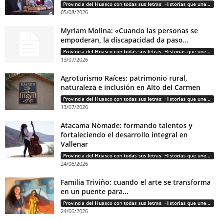
Provincia del Huasco con todas sus letras: Historias que unen cultura, diversidad e identidad
05/08/2026
Myriam Molina: «Cuando las personas se
empoderan, la discapacidad da paso...
Provincia del Huasco con todas sus letras: Historias que unen cultura, diversidad e identidad
13/07/2026
Agroturismo Raíces: patrimonio rural,
naturaleza e inclusión en Alto del Carmen
Provincia del Huasco con todas sus letras: Historias que unen cultura, diversidad e identidad
13/07/2026
Atacama Nómade: formando talentos y
fortaleciendo el desarrollo integral en
Vallenar
Provincia del Huasco con todas sus letras: Historias que unen cultura, diversidad e identidad
24/06/2026
Familia Triviño: cuando el arte se transforma
en un puente para...
Provincia del Huasco con todas sus letras: Historias que unen cultura, diversidad e identidad
24/06/2026