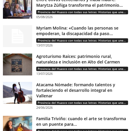
Marytza Zúñiga transforma el patrimonio...
Provincia del Huasco con todas sus letras: Historias que unen cultura, diversidad e identidad
05/08/2026
Myriam Molina: «Cuando las personas se
empoderan, la discapacidad da paso...
Provincia del Huasco con todas sus letras: Historias que unen cultura, diversidad e identidad
13/07/2026
Agroturismo Raíces: patrimonio rural,
naturaleza e inclusión en Alto del Carmen
Provincia del Huasco con todas sus letras: Historias que unen cultura, diversidad e identidad
13/07/2026
Atacama Nómade: formando talentos y
fortaleciendo el desarrollo integral en
Vallenar
Provincia del Huasco con todas sus letras: Historias que unen cultura, diversidad e identidad
24/06/2026
Familia Triviño: cuando el arte se transforma
en un puente para...
Provincia del Huasco con todas sus letras: Historias que unen cultura, diversidad e identidad