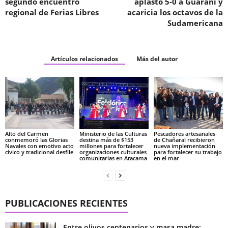
segundo encuentro
aplastó 5-0 a Guaraní y
regional de Ferias Libres
acaricia los octavos de la
Sudamericana
Artículos relacionados
Más del autor
Alto del Carmen
Ministerio de las Culturas
Pescadores artesanales
conmemoró las Glorias
destina más de $153
de Chañaral recibieron
Navales con emotivo acto
millones para fortalecer
nueva implementación
cívico y tradicional desfile
organizaciones culturales
para fortalecer su trabajo
comunitarias en Atacama
en el mar
PUBLICACIONES RECIENTES
Entre olivos centenarios y masa madre: