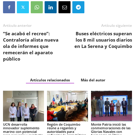
Artículo anterior
Artículo siguiente
“Se acabó el recreo”:
Buses eléctricos superan
Contraloría alista nueva
los 8 mil usuarios diarios
ola de informes que
en La Serena y Coquimbo
remecerán el aparato
público
Artículos relacionados
Más del autor
UCN desarrolla
Región de Coquimbo
Monte Patria inició las
innovador suplemento
reúne a regantes y
conmemoraciones de las
marino con potencial
autoridades para
Glorias Navales con