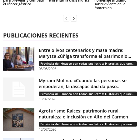
para prevenir y combatir
enfrentar la crisis hídrica
homenaje al último
el cáncer gástrico
sobreviviente de la
Esmeralda
PUBLICACIONES RECIENTES
Entre olivos centenarios y masa madre:
Marytza Zúñiga transforma el patrimonio...
Provincia del Huasco con todas sus letras: Historias que unen cultura, diversidad e identidad
05/08/2026
Myriam Molina: «Cuando las personas se
empoderan, la discapacidad da paso...
Provincia del Huasco con todas sus letras: Historias que unen cultura, diversidad e identidad
13/07/2026
Agroturismo Raíces: patrimonio rural,
naturaleza e inclusión en Alto del Carmen
Provincia del Huasco con todas sus letras: Historias que unen cultura, diversidad e identidad
13/07/2026