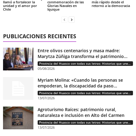
llamó a fortalecer la
conmemoración de las
más rápido desde el
unidad y el amor por
Glorias Navales en
retorno a la democracia
Chile
Iquique
PUBLICACIONES RECIENTES
Entre olivos centenarios y masa madre:
Marytza Zúñiga transforma el patrimonio...
Provincia del Huasco con todas sus letras: Historias que unen cultura, diversidad e identidad
05/08/2026
Myriam Molina: «Cuando las personas se
empoderan, la discapacidad da paso...
Provincia del Huasco con todas sus letras: Historias que unen cultura, diversidad e identidad
13/07/2026
Agroturismo Raíces: patrimonio rural,
naturaleza e inclusión en Alto del Carmen
Provincia del Huasco con todas sus letras: Historias que unen cultura, diversidad e identidad
13/07/2026