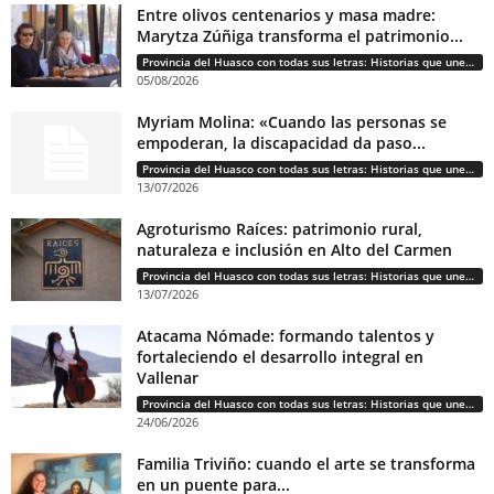
Entre olivos centenarios y masa madre:
Marytza Zúñiga transforma el patrimonio...
Provincia del Huasco con todas sus letras: Historias que unen cultura, diversidad e identidad
05/08/2026
Myriam Molina: «Cuando las personas se
empoderan, la discapacidad da paso...
Provincia del Huasco con todas sus letras: Historias que unen cultura, diversidad e identidad
13/07/2026
Agroturismo Raíces: patrimonio rural,
naturaleza e inclusión en Alto del Carmen
Provincia del Huasco con todas sus letras: Historias que unen cultura, diversidad e identidad
13/07/2026
Atacama Nómade: formando talentos y
fortaleciendo el desarrollo integral en
Vallenar
Provincia del Huasco con todas sus letras: Historias que unen cultura, diversidad e identidad
24/06/2026
Familia Triviño: cuando el arte se transforma
en un puente para...