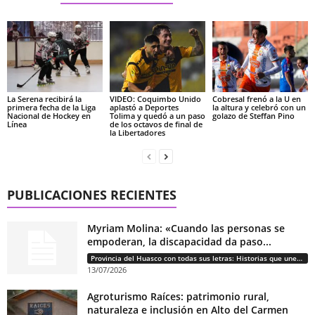
La Serena recibirá la
VIDEO: Coquimbo Unido
Cobresal frenó a la U en
primera fecha de la Liga
aplastó a Deportes
la altura y celebró con un
Nacional de Hockey en
Tolima y quedó a un paso
golazo de Steffan Pino
Línea
de los octavos de final de
la Libertadores
PUBLICACIONES RECIENTES
Myriam Molina: «Cuando las personas se
empoderan, la discapacidad da paso...
Provincia del Huasco con todas sus letras: Historias que unen cultura, diversidad e identidad
13/07/2026
Agroturismo Raíces: patrimonio rural,
naturaleza e inclusión en Alto del Carmen