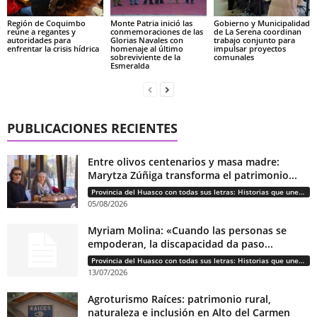
Región de Coquimbo
Monte Patria inició las
Gobierno y Municipalidad
reúne a regantes y
conmemoraciones de las
de La Serena coordinan
autoridades para
Glorias Navales con
trabajo conjunto para
enfrentar la crisis hídrica
homenaje al último
impulsar proyectos
sobreviviente de la
comunales
Esmeralda
PUBLICACIONES RECIENTES
Entre olivos centenarios y masa madre:
Marytza Zúñiga transforma el patrimonio...
Provincia del Huasco con todas sus letras: Historias que unen cultura, diversidad e identidad
05/08/2026
Myriam Molina: «Cuando las personas se
empoderan, la discapacidad da paso...
Provincia del Huasco con todas sus letras: Historias que unen cultura, diversidad e identidad
13/07/2026
Agroturismo Raíces: patrimonio rural,
naturaleza e inclusión en Alto del Carmen