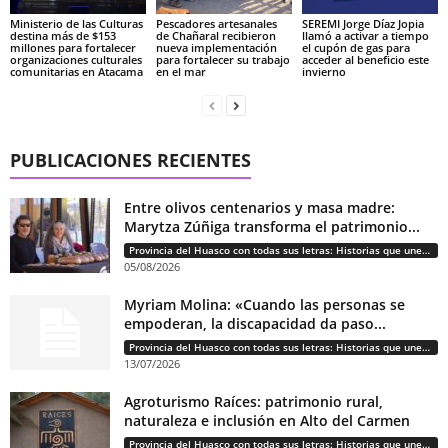
Ministerio de las Culturas
Pescadores artesanales
SEREMI Jorge Díaz Jopia
destina más de $153
de Chañaral recibieron
llamó a activar a tiempo
millones para fortalecer
nueva implementación
el cupón de gas para
organizaciones culturales
para fortalecer su trabajo
acceder al beneficio este
comunitarias en Atacama
en el mar
invierno
PUBLICACIONES RECIENTES
Entre olivos centenarios y masa madre:
Marytza Zúñiga transforma el patrimonio...
Provincia del Huasco con todas sus letras: Historias que unen cultura, diversidad e identidad
05/08/2026
Myriam Molina: «Cuando las personas se
empoderan, la discapacidad da paso...
Provincia del Huasco con todas sus letras: Historias que unen cultura, diversidad e identidad
13/07/2026
Agroturismo Raíces: patrimonio rural,
naturaleza e inclusión en Alto del Carmen
Provincia del Huasco con todas sus letras: Historias que unen cultura, diversidad e identidad