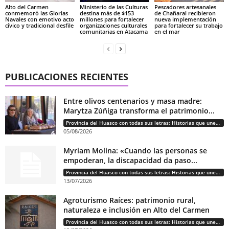
Alto del Carmen
Ministerio de las Culturas
Pescadores artesanales
conmemoró las Glorias
destina más de $153
de Chañaral recibieron
Navales con emotivo acto
millones para fortalecer
nueva implementación
cívico y tradicional desfile
organizaciones culturales
para fortalecer su trabajo
comunitarias en Atacama
en el mar
PUBLICACIONES RECIENTES
Entre olivos centenarios y masa madre:
Marytza Zúñiga transforma el patrimonio...
Provincia del Huasco con todas sus letras: Historias que unen cultura, diversidad e identidad
05/08/2026
Myriam Molina: «Cuando las personas se
empoderan, la discapacidad da paso...
Provincia del Huasco con todas sus letras: Historias que unen cultura, diversidad e identidad
13/07/2026
Agroturismo Raíces: patrimonio rural,
naturaleza e inclusión en Alto del Carmen
Provincia del Huasco con todas sus letras: Historias que unen cultura, diversidad e identidad