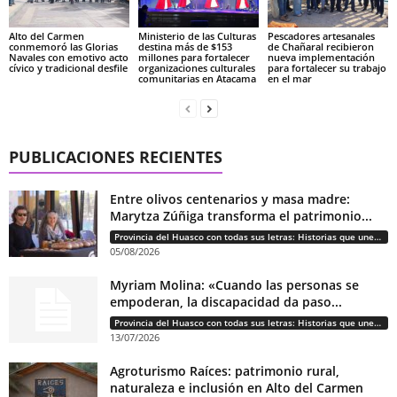
Alto del Carmen
Ministerio de las Culturas
Pescadores artesanales
conmemoró las Glorias
destina más de $153
de Chañaral recibieron
Navales con emotivo acto
millones para fortalecer
nueva implementación
cívico y tradicional desfile
organizaciones culturales
para fortalecer su trabajo
comunitarias en Atacama
en el mar
PUBLICACIONES RECIENTES
Entre olivos centenarios y masa madre:
Marytza Zúñiga transforma el patrimonio...
Provincia del Huasco con todas sus letras: Historias que unen cultura, diversidad e identidad
05/08/2026
Myriam Molina: «Cuando las personas se
empoderan, la discapacidad da paso...
Provincia del Huasco con todas sus letras: Historias que unen cultura, diversidad e identidad
13/07/2026
Agroturismo Raíces: patrimonio rural,
naturaleza e inclusión en Alto del Carmen