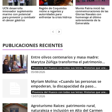
UCN desarrolla
Región de Coquimbo
Monte Patria inició las
innovador suplemento
reúne a regantes y
conmemoraciones de las
marino con potencial
autoridades para
Glorias Navales con
para prevenir y combatir
enfrentar la crisis hídrica
homenaje al último
el cáncer gástrico
sobreviviente de la
Esmeralda
PUBLICACIONES RECIENTES
Entre olivos centenarios y masa madre:
Marytza Zúñiga transforma el patrimonio...
Provincia del Huasco con todas sus letras: Historias que unen cultura, diversidad e identidad
05/08/2026
Myriam Molina: «Cuando las personas se
empoderan, la discapacidad da paso...
Provincia del Huasco con todas sus letras: Historias que unen cultura, diversidad e identidad
13/07/2026
Agroturismo Raíces: patrimonio rural,
naturaleza e inclusión en Alto del Carmen