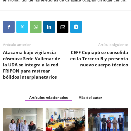
territorial, donde las tejedoras de Chapilca ocupan un lugar central.
Artículo anterior
Artículo siguiente
Atacama bajo vigilancia
CEFF Copiapó se consolida
cósmica: Sede Vallenar de
en la Tercera B y presenta
la UDA se integra a la red
nuevo cuerpo técnico
FRIPON para rastrear
bólidos interplanetarios
Artículos relacionados
Más del autor