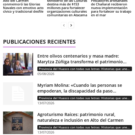
Alto del Carmen
Ministerio de las Culturas
Pescadores artesanales
conmemoró las Glorias
destina más de $153
de Chañaral recibieron
Navales con emotivo acto
millones para fortalecer
nueva implementación
cívico y tradicional desfile
organizaciones culturales
para fortalecer su trabajo
comunitarias en Atacama
en el mar
PUBLICACIONES RECIENTES
Entre olivos centenarios y masa madre:
Marytza Zúñiga transforma el patrimonio...
Provincia del Huasco con todas sus letras: Historias que unen cultura, diversidad e identidad
05/08/2026
Myriam Molina: «Cuando las personas se
empoderan, la discapacidad da paso...
Provincia del Huasco con todas sus letras: Historias que unen cultura, diversidad e identidad
13/07/2026
Agroturismo Raíces: patrimonio rural,
naturaleza e inclusión en Alto del Carmen
Provincia del Huasco con todas sus letras: Historias que unen cultura, diversidad e identidad
13/07/2026