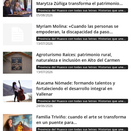
Marytza Zúñiga transforma el patrimonio...
Provincia del Huasco con todas sus letras: Historias que unen cultura, diversidad e identidad
05/08/2026
Myriam Molina: «Cuando las personas se
empoderan, la discapacidad da paso...
Provincia del Huasco con todas sus letras: Historias que unen cultura, diversidad e identidad
13/07/2026
Agroturismo Raíces: patrimonio rural,
naturaleza e inclusión en Alto del Carmen
Provincia del Huasco con todas sus letras: Historias que unen cultura, diversidad e identidad
13/07/2026
Atacama Nómade: formando talentos y
fortaleciendo el desarrollo integral en
Vallenar
Provincia del Huasco con todas sus letras: Historias que unen cultura, diversidad e identidad
24/06/2026
Familia Triviño: cuando el arte se transforma
en un puente para...
Provincia del Huasco con todas sus letras: Historias que unen cultura, diversidad e identidad