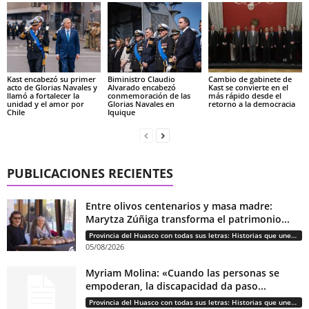
Kast encabezó su primer
Biministro Claudio
Cambio de gabinete de
acto de Glorias Navales y
Alvarado encabezó
Kast se convierte en el
llamó a fortalecer la
conmemoración de las
más rápido desde el
unidad y el amor por
Glorias Navales en
retorno a la democracia
Chile
Iquique
PUBLICACIONES RECIENTES
Entre olivos centenarios y masa madre:
Marytza Zúñiga transforma el patrimonio...
Provincia del Huasco con todas sus letras: Historias que unen cultura, diversidad e identidad
05/08/2026
Myriam Molina: «Cuando las personas se
empoderan, la discapacidad da paso...
Provincia del Huasco con todas sus letras: Historias que unen cultura, diversidad e identidad