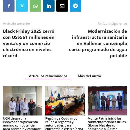
Artículo anterior
Artículo siguiente
Black Friday 2025 cerró
Modernización de
con US$561 millones en
infraestructura sanitaria
ventas y un comercio
en Vallenar contempla
electrónico en niveles
corte programado de agua
récord
potable
Artículos relacionados
Más del autor
UCN desarrolla
Región de Coquimbo
Monte Patria inició las
innovador suplemento
reúne a regantes y
conmemoraciones de las
marino con potencial
autoridades para
Glorias Navales con
para prevenir y combatir
enfrentar la crisis hídrica
homenaje al último