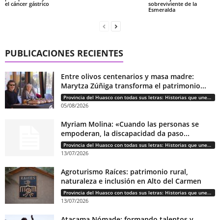
el cáncer gástrico
sobreviviente de la
Esmeralda
PUBLICACIONES RECIENTES
Entre olivos centenarios y masa madre:
Marytza Zúñiga transforma el patrimonio...
Provincia del Huasco con todas sus letras: Historias que unen cultura, diversidad e identidad
05/08/2026
Myriam Molina: «Cuando las personas se
empoderan, la discapacidad da paso...
Provincia del Huasco con todas sus letras: Historias que unen cultura, diversidad e identidad
13/07/2026
Agroturismo Raíces: patrimonio rural,
naturaleza e inclusión en Alto del Carmen
Provincia del Huasco con todas sus letras: Historias que unen cultura, diversidad e identidad
13/07/2026
Atacama Nómade: formando talentos y