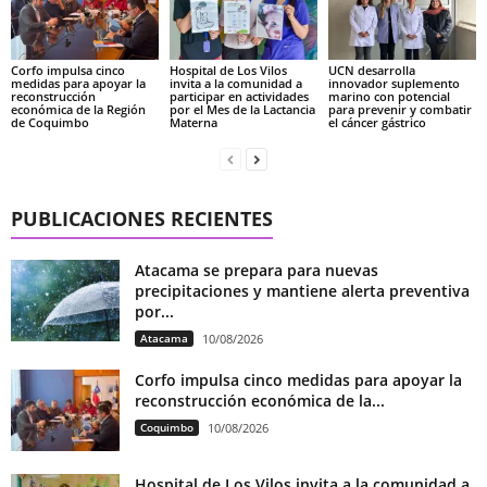
Corfo impulsa cinco
Hospital de Los Vilos
UCN desarrolla
medidas para apoyar la
invita a la comunidad a
innovador suplemento
reconstrucción
participar en actividades
marino con potencial
económica de la Región
por el Mes de la Lactancia
para prevenir y combatir
de Coquimbo
Materna
el cáncer gástrico
PUBLICACIONES RECIENTES
Atacama se prepara para nuevas
precipitaciones y mantiene alerta preventiva
por...
Atacama
10/08/2026
Corfo impulsa cinco medidas para apoyar la
reconstrucción económica de la...
Coquimbo
10/08/2026
Hospital de Los Vilos invita a la comunidad a